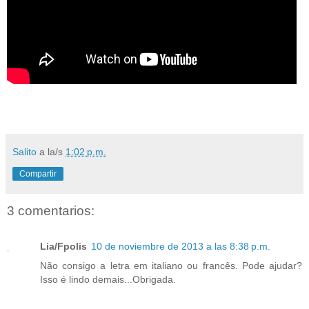
.
Salito
a la/s
1:02 p.m.
Compartir
3 comentarios:
Lia/Fpolis
10 de noviembre de 2013 a las 8:38 p.m.
Não consigo a letra em italiano ou francês. Pode ajudar?
Isso é lindo demais...Obrigada.